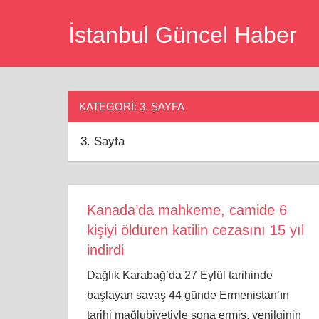
Skip
İstanbul Güncel Haber
to
content
KATEGORI:
3. SAYFA
3. Sayfa
Kanada’da mahkeme, camide 6
kişiyi öldüren katilin cezasını 15 yıl
indirdi
Dağlık Karabağ’da 27 Eylül tarihinde
başlayan savaş 44 günde Ermenistan’ın
tarihi mağlubiyetiyle sona ermiş, yenilginin