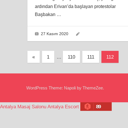
ardından Erivan’da başlayan protestolar
Başbakan
…
27 Kasım 2020
Yazı
Previous
«
1
…
110
111
112
Posts
sayfalandırması
WordPress Theme: Napoli by ThemeZee.
89
Antalya Masaj Salonu
Antalya Escort