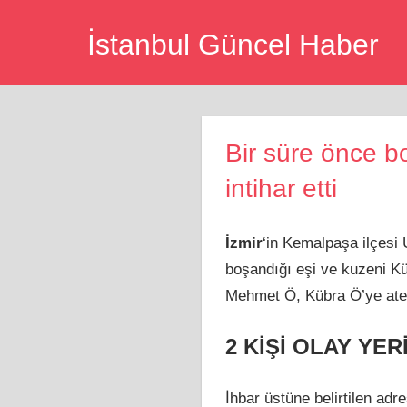
Skip
İstanbul Güncel Haber
to
content
Bir süre önce b
intihar etti
İzmir
‘in Kemalpaşa ilçesi 
boşandığı eşi ve kuzeni Kü
Mehmet Ö, Kübra Ö’ye ateş e
2 KİŞİ OLAY YER
İhbar üstüne belirtilen ad