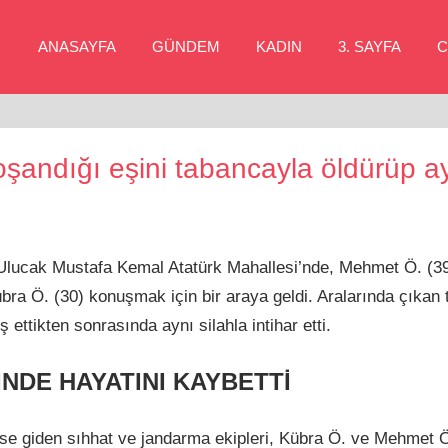
ANASAYFA
GÜNDEM
KADIN
3. SAYFA
C
oşandığı eşini tabancayla öldürüp ay
Ulucak Mustafa Kemal Atatürk Mahallesi’nde, Mehmet Ö. (39) 
bra Ö. (30) konuşmak için bir araya geldi. Aralarında çıkan
ttikten sonrasında aynı silahla intihar etti.
İNDE HAYATINI KAYBETTİ
rese giden sıhhat ve jandarma ekipleri, Kübra Ö. ve Mehmet 