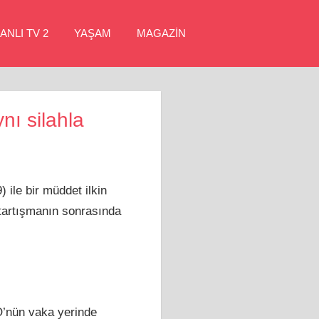
ANLI TV 2
YAŞAM
MAGAZİN
nı silahla
ile bir müddet ilkin
 tartışmanın sonrasında
Ö’nün vaka yerinde