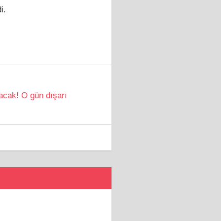
i.
acak! O gün dışarı