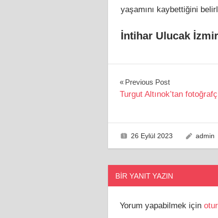
yaşamını kaybettiğini belir
İntihar Ulucak İzmi
Yazı
Previous Post
Turgut Altınok’tan fotoğrafç
gezinmesi
26 Eylül 2023
admin
BIR YANIT YAZIN
Yorum yapabilmek için
otu