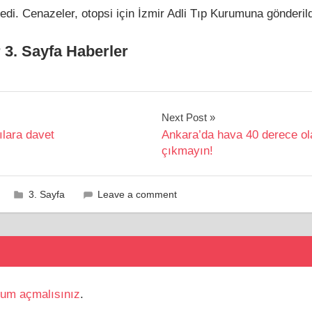
ledi. Cenazeler, otopsi için İzmir Adli Tıp Kurumuna gönderild
r 3. Sayfa Haberler
Next Post
ılara davet
Ankara’da hava 40 derece ol
çıkmayın!
3. Sayfa
Leave a comment
rum açmalısınız
.