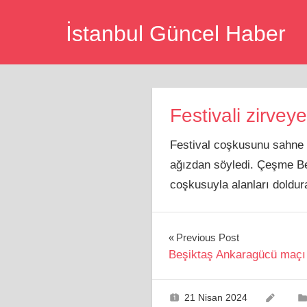
Skip
İstanbul Güncel Haber
to
content
Festivali zirveye
Festival coşkusunu sahne p
ağızdan söyledi. Çeşme Be
coşkusuyla alanları doldur
Yazı
Previous Post
Beşiktaş Ankaragücü maçı h
gezinmesi
21 Nisan 2024