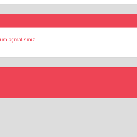
rum açmalısınız
.