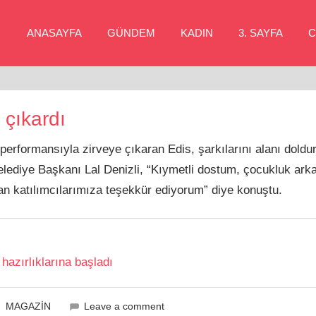
ANASAYFA
GÜNDEM
KADIN
3. SAYFA
C
 çıkardı
erformansıyla zirveye çıkaran Edis, şarkılarını alanı doldur
lediye Başkanı Lal Denizli, “Kıymetli dostum, çocukluk ark
an katılımcılarımıza teşekkür ediyorum” diye konuştu.
azırlıklarına başladı
MAGAZİN
Leave a comment