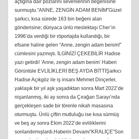
açtığına dair pozlarını sevenlerinin beğenisine
sunmuştu.”ANNE, ZENGİN ADAM BENİM”Güzel
şarkıcı, kısa sürede 163 bin beğeni alan
gönderisine; dünyaca ünlü meslektaşı Cher’in
1996’da verdiği bir röportajda kullandığı, bir
efsane haline gelen “Anne, zengin adam benim!”
cümlesini yazmıştı. İLGİNİZİ ÇEKEBİLİR Hadise
yazı getirdi! 'Anne, zengin adam benim' Haberi
Görüntüle EVLİLİKLERİ BEŞ AYDA BİTTİŞarkıcı
Hadise Açıkgöz ile iş insanı Mehmet Dinçerler,
yaklaşık bir yıl aşk yaşadıktan sonra Mart 2022’de
nişanlanmış, iki ay sonra da Çırağan Sarayı’nda
gerçekleşen sade bir törenle nikah masasına
oturmuştu. Ünlü çiftin mutluluğu ise kısa sürmüş
ve beş ay sonra Ekim 2022’de evliliklerini
sonlandırmışlardı.Haberin Devamı”KRALİÇE”Son