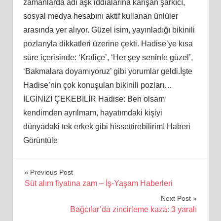
zamanlarda adı aşk iddialarına karışan şarkıcı,
sosyal medya hesabını aktif kullanan ünlüler
arasında yer alıyor. Güzel isim, yayınladığı bikinili
pozlarıyla dikkatleri üzerine çekti. Hadise’ye kısa
süre içerisinde: ‘Kraliçe’, ‘Her şey seninle güzel’,
‘Bakmalara doyamıyoruz’ gibi yorumlar geldi.İşte
Hadise’nin çok konuşulan bikinili pozları…
İLGİNİZİ ÇEKEBİLİR Hadise: Ben olsam
kendimden ayrılmam, hayatımdaki kişiyi
dünyadaki tek erkek gibi hissettirebilirim! Haberi
Görüntüle
Yazı
Previous Post
Süt alım fiyatına zam – İş-Yaşam Haberleri
gezinmesi
Next Post
Bağcılar’da zincirleme kaza: 3 yaralı