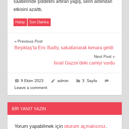
saatlerinde şiddetini artıran yağış, selin ardından
etkisini azalttı.
Hatay
Son Dakika
Yazı
Previous Post
Beşiktaş’ta Eric Bailly, sakatlanarak kenara geldi
gezinmesi
Next Post
İsrail Gazze’deki camiyi vurdu
9 Ekim 2023
admin
3. Sayfa
Leave a comment
BIR YANIT YAZIN
Yorum yapabilmek için
oturum açmalısınız
.