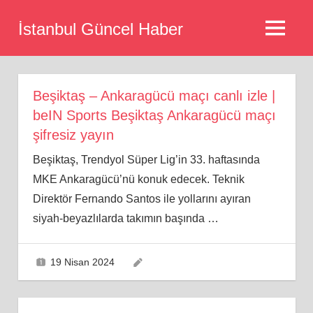
Skip
İstanbul Güncel Haber
to
MENU
content
Beşiktaş – Ankaragücü maçı canlı izle |
beIN Sports Beşiktaş Ankaragücü maçı
şifresiz yayın
Beşiktaş, Trendyol Süper Lig’in 33. haftasında
MKE Ankaragücü’nü konuk edecek. Teknik
Direktör Fernando Santos ile yollarını ayıran
siyah-beyazlılarda takımın başında
…
19 Nisan 2024