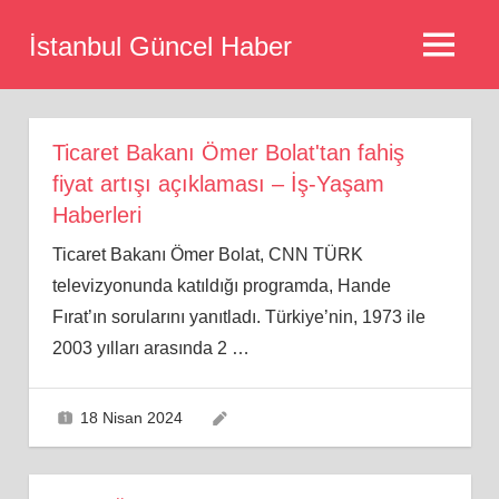
Skip
İstanbul Güncel Haber
to
MENU
content
Ticaret Bakanı Ömer Bolat'tan fahiş
fiyat artışı açıklaması – İş-Yaşam
Haberleri
Ticaret Bakanı Ömer Bolat, CNN TÜRK
televizyonunda katıldığı programda, Hande
Fırat’ın sorularını yanıtladı. Türkiye’nin, 1973 ile
2003 yılları arasında 2
…
18 Nisan 2024