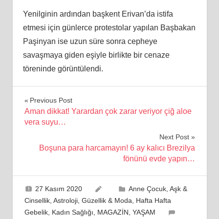
Yenilginin ardından başkent Erivan’da istifa
etmesi için günlerce protestolar yapılan Başbakan
Paşinyan ise uzun süre sonra cepheye
savaşmaya giden eşiyle birlikte bir cenaze
töreninde görüntülendi.
Yazı
Previous Post
Aman dikkat! Yarardan çok zarar veriyor çiğ aloe
gezinmesi
vera suyu…
Next Post
Boşuna para harcamayın! 6 ay kalıcı Brezilya
fönünü evde yapın…
27 Kasım 2020
Anne Çocuk
,
Aşk &
Cinsellik
,
Astroloji
,
Güzellik & Moda
,
Hafta Hafta
Gebelik
,
Kadın Sağlığı
,
MAGAZİN
,
YAŞAM